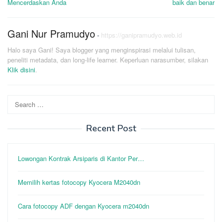
Mencerdaskan Anda
baik dan benar
Gani Nur Pramudyo
-
https://ganipramudyo.web.id
Halo saya Gani! Saya blogger yang menginspirasi melalui tulisan,
peneliti metadata, dan long-life learner. Keperluan narasumber, silakan
Klik disini
.
Search
for:
Recent Post
Lowongan Kontrak Arsiparis di Kantor Per…
Memilih kertas fotocopy Kyocera M2040dn
Cara fotocopy ADF dengan Kyocera m2040dn