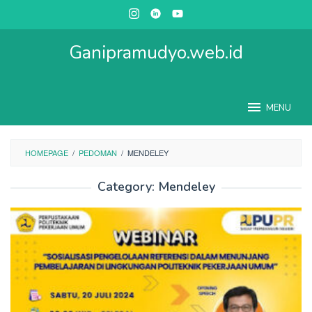
Skip
to
content
Ganipramudyo.web.id
MENU
HOMEPAGE
/
PEDOMAN
/
MENDELEY
Category:
Mendeley