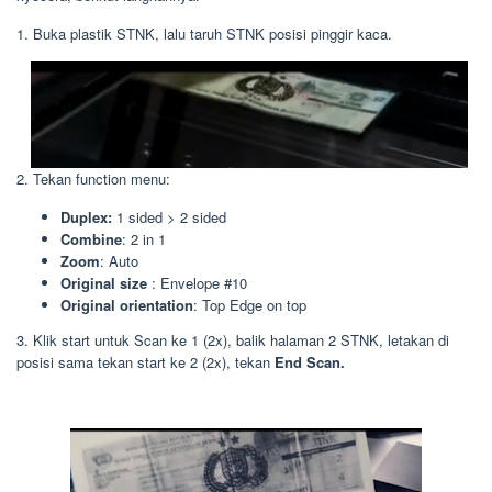
1. Buka plastik STNK, lalu taruh STNK posisi pinggir kaca.
2. Tekan function menu:
Duplex:
1 sided > 2 sided
Combine
: 2 in 1
Zoom
: Auto
Original size
: Envelope #10
Original orientation
: Top Edge on top
3. Klik start untuk Scan ke 1 (2x), balik halaman 2 STNK, letakan di
posisi sama tekan start ke 2 (2x), tekan
End Scan.