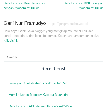
Cara fotocopy Buku tabungan
Cara fotocopy BPKB dengan
navigation
dengan Kyocera m2040dn
Kyocera m2040dn
Gani Nur Pramudyo
-
https://ganipramudyo.web.id
Halo saya Gani! Saya blogger yang menginspirasi melalui tulisan,
peneliti metadata, dan long-life learner. Keperluan narasumber, silakan
Klik disini
.
Search
for:
Recent Post
Lowongan Kontrak Arsiparis di Kantor Per…
Memilih kertas fotocopy Kyocera M2040dn
Cara fotocopy ADF dengan Kyocera m2040dn