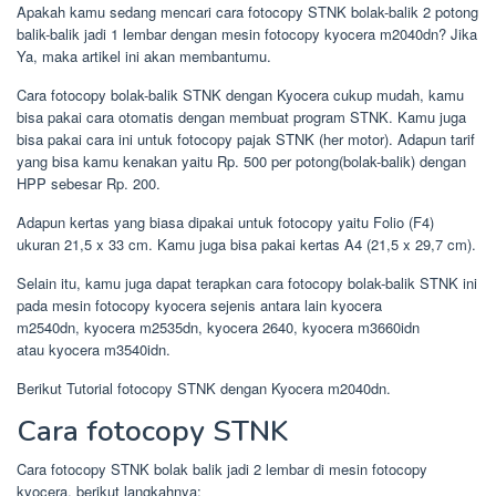
Apakah kamu sedang mencari cara fotocopy STNK bolak-balik 2 potong
balik-balik jadi 1 lembar dengan mesin fotocopy kyocera m2040dn? Jika
Ya, maka artikel ini akan membantumu.
Cara fotocopy bolak-balik STNK dengan Kyocera cukup mudah, kamu
bisa pakai cara otomatis dengan membuat program STNK. Kamu juga
bisa pakai cara ini untuk fotocopy pajak STNK (her motor). Adapun tarif
yang bisa kamu kenakan yaitu Rp. 500 per potong(bolak-balik) dengan
HPP sebesar Rp. 200.
Adapun kertas yang biasa dipakai untuk fotocopy yaitu Folio (F4)
ukuran 21,5 x 33 cm. Kamu juga bisa pakai kertas A4 (21,5 x 29,7 cm).
Selain itu, kamu juga dapat terapkan cara fotocopy bolak-balik STNK ini
pada mesin fotocopy kyocera sejenis antara lain kyocera
m2540dn,
kyocera m2535dn, kyocera 2640, kyocera
m3660idn
atau kyocera m3540idn.
Berikut Tutorial fotocopy STNK dengan Kyocera m2040dn.
Cara fotocopy STNK
Cara fotocopy STNK bolak balik jadi 2 lembar di mesin fotocopy
kyocera, berikut langkahnya: