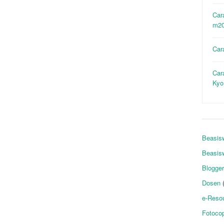
Car
m20
Car
Car
Ky
Beasis
Beasis
Blogger
Dosen
(
e-Reso
Fotoco