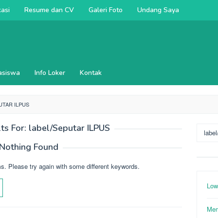
kasi
Resume dan CV
Galeri Foto
Undang Saya
asiswa
Info Loker
Kontak
UTAR ILPUS
ts For: label/Seputar ILPUS
Search
for:
Nothing Found
s. Please try again with some different keywords.
Low
Mem