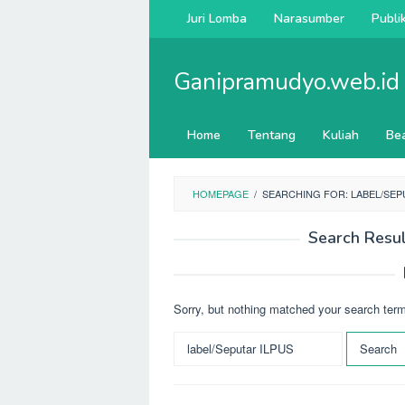
Skip
Juri Lomba
Narasumber
Publi
to
content
Ganipramudyo.web.id
Home
Tentang
Kuliah
Be
HOMEPAGE
/
SEARCHING FOR: LABEL/SEP
Search Resul
Sorry, but nothing matched your search term
S
e
a
r