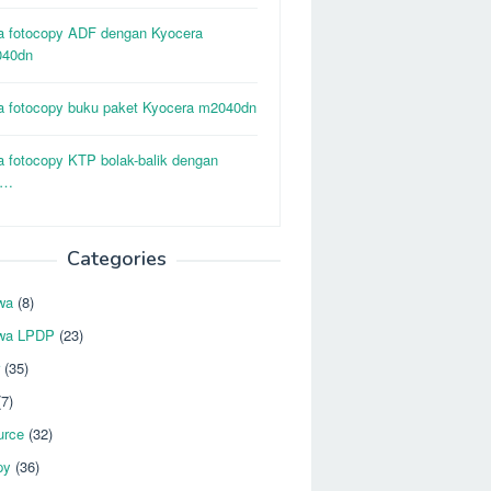
a fotocopy ADF dengan Kyocera
40dn
a fotocopy buku paket Kyocera m2040dn
a fotocopy KTP bolak-balik dengan
o…
Categories
wa
(8)
wa LPDP
(23)
(35)
7)
urce
(32)
py
(36)